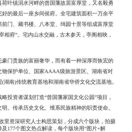
县荷叶镇涓水河畔的曾国藩故居富厚堂，又名毅勇
完好的最后一座乡间侯府。全宅建筑面积一万余平
第前门、藏书楼、八本堂、缉园十景等组成富厚堂
宰相府”。宅内山水交融，古木参天，亭阁相映，
无豪门贵族的富丽奢华，而有着一种深厚而恢宏的
物保护单位、国家AAAA级旅游景区、湖南省对
(湖南)传统教育基地和湖南省华侨文化交流基地。
略投资者谋划打造“曾国藩家国文化公园”项目，
文明、传承历史文化、维系民族精神的职责使命。
藩故里资深研究人士构思策划，分成六个版块，拍摄
涉及177个图文热点解读，每个版块用“图片+解