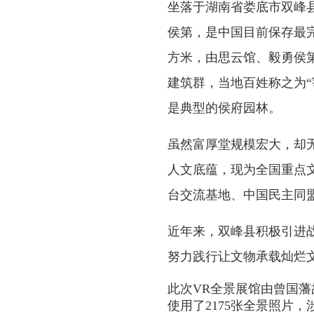
坐落于湖南省娄底市双峰
侯第，是中国目前保存最
方米，由思云馆、毅勇侯
建筑群，当地百姓称之为“
是典型的侯府园林。
虽然富厚堂规模宏大，却
人文底蕴，现为全国重点文
台交流基地、中国民主同盟
近年来，双峰县积极引进战
努力践行让文物承载灿烂
此次VR全景展馆由曾国
使用了2175张全景照片，