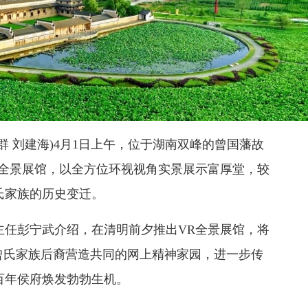
群 刘建海)4月1日上午，位于湖南双峰的曾国藩故
上全景展馆，以全方位环视视角实景展示富厚堂，较
氏家族的历史变迁。
主任彭宁武介绍，在清明前夕推出VR全景展馆，将
曾氏家族后裔营造共同的网上精神家园，进一步传
百年侯府焕发勃勃生机。