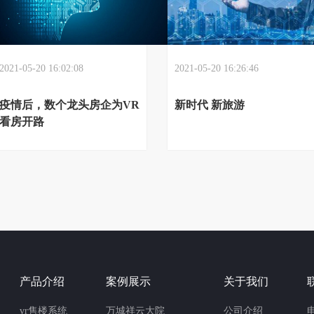
2021-05-20 16:02:08
2021-05-20 16:26:46
疫情后，数个龙头房企为VR
新时代 新旅游
看房开路
产品介绍
案例展示
关于我们
vr售楼系统
万城祥云大院
公司介绍
电