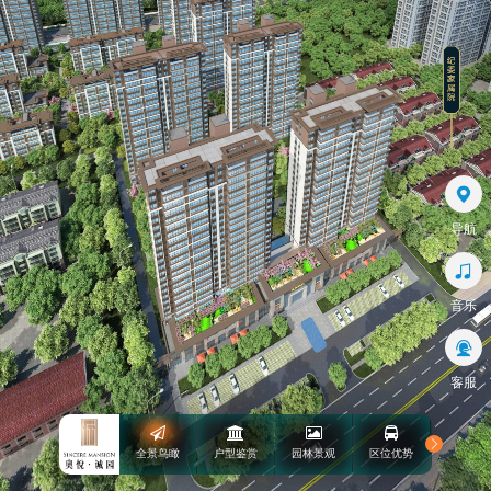
导航
音乐
客服
全景鸟瞰
户型鉴赏
园林景观
区位优势
品牌楼书