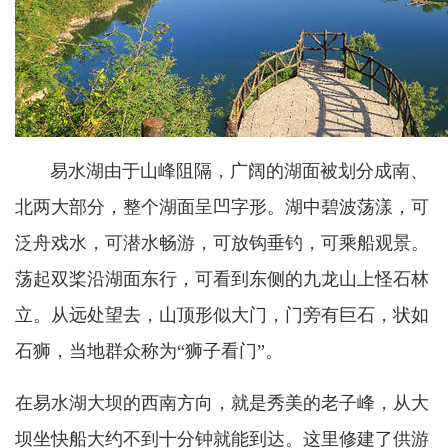
易水湖由于山峰阻隔，广阔的湖面被划分成南、
北两大部分，整个湖面呈凹字形。湖中碧波荡漾，可
泛舟戏水，可潜水畅游，可放钩垂钓，可乘船观景。
荡起双桨沿湖面东行，可看到东侧的九龙山上怪石林
立。从远处望去，山顶形似大门，门旁有巨石，状如
石狮，当地群众称为
“狮子看门”。
在易水湖大坝的西南方向，
就是秀美的老子峰，
从大
坝坐快船大约不到十分钟就能到达。这里修建了供游