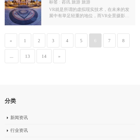
标签 :
咨讯
旅游
旅游
VR就是所谓的虚拟现实技术，在未来的发
展中有举足轻重的地位，而VR全景摄影是
VR的一种表现形式，全景是利用相机360度
环绕拍摄一组或多组照片拼接成一个全景图
像，通过计算机技术实现全方位互动式观看
«
1
2
3
4
5
6
7
8
的真实场景还原展示方式。
...
13
14
»
分类
新闻资讯
行业资讯