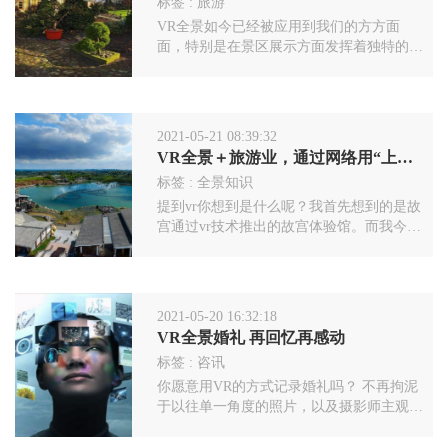
标签 :
旅游
VR全景如今已经被应用到我们的方方面
面，特别是在景区展示方面发挥着独特的作
用，相信许多喜欢旅游的小伙伴一定从各大
平台上看到过VR全景展示，那么景区为什
么要使用VR全景?景区全景图有什么用?
2021-05-21 08:39:32
VR全景＋旅游业，通过网络用“上帝视角”观看各大景点
标签 :
全景知识
提到vr你想到是什么呢？我首先想到的是故
宫通过vr技术推出的故宫体验馆。而我今天
要讲的是vr其中一个区域——全景vr。全景
vr是一种新兴的富媒体技术，其与视频，声
音，图片等传统的流媒体最大的区别是“可
操作，可交互”。 全景vr是将虚拟现实和3D
2021-05-20 16:32:18
实景结合。全景vr是利用maya等软件，制作
VR全景婚礼 再回忆再感动
出来的模拟现实的场景，经过特殊的拼合、
标签 :
咨讯
处理，让观看者立于画境中，感受最美的画
面
你愿意用VR的方式记录婚礼吗？ 不再拘泥
于以往单一角度的照片，以及摄影师主观拍
摄的视频角度，现在很多小年轻在结婚典礼
上都采用了VR全景拍摄方式，拍摄全景照