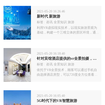
片以及视频。 VR全景有什么优点呢？
2021-05-20 16:26:46
新时代 新旅游
标签 :
咨讯
全景知识
旅游
利用VR虚拟现实技术，以现实旅游景观为
基础，构建一个三维立体的景区环境，通过
VR设备可观看世界各地的景点，足不出户
即可欣赏美景，浏览古迹，实在是生活不可
多得的利器。VR旅游无法替代传统旅游给
游客带来的情感体验，但是可以通过补充传
2021-05-20 16:18:40
统旅游项目无法达成的部分，使旅游的内容
针对宾馆酒店提供的vr全景拍摄，对于客流转化有没有帮助？
更加丰富。
标签 :
咨讯
全景知识
旅游
依托于VR全景技术，顾客可以通过手机自
由选择酒店房型，可以720度全方位查看酒
店环境设施以及装修，实景拍摄也不怕被忽
悠了。此外，可以直接在全景里房源咨询，
预定，支付。这很大程度地方便了消费者。
2021-05-20 16:05:40
5G时代下的VR智慧旅游