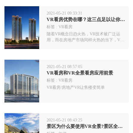
2021-05-21 09:33:31
VR看房优势在哪？这三点足以让你爱上它
标签 :
VR看房
随着VR概念日趋火热，VR技术被广泛运
用，而在房地产市场同样火热的当下，VR
看房也已悄然受到众多购房者热捧，那么
VR看房的优势到底在哪？
2021-05-21 08:57:05
VR看房和VR全景看房应用前景
标签 :
VR看房
VR看房/房地产VR让售楼变简单
2021-05-21 08:43:25
景区为什么要使用VR全景?景区全景图有什么用?