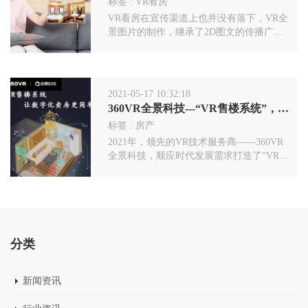
标签 :
VR看房
VR看房在宣传渠道上也并没有落下，VR全
景图片的制作，继承了2D图文的传播广泛
性，而其中包含的房源信息要百倍于2D图
文，而售楼处设置的VR看房端口，戴上VR
眼镜，呈现在客户眼前的是一个1比1还原真
实的虚拟房间，这种比项目现场看房更加真
2021-05-17 10:32:18
实便捷的看房方式是非常受人们欢迎的。
360VR全景科技---“VR售楼系统”，房产营销新模式
标签 :
房产
2021年，领先的VR技术服务商——360VR
全景科技，顺应时代发展需求打造了“VR售
楼系统”让数字化卖房更简单。“VR售楼系
统”兼具全景沙盘、户型鉴赏、园林景观、
区位优势、品牌介绍等全面功能。帮助房产
领域企业进行数字化、智能化服务升级，跟
随数字时代的大发展。
分类
新闻资讯