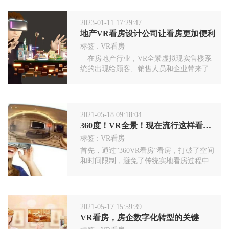
2023-01-11 17:29:47
地产VR看房设计公司让看房更加便利
标签 :
VR看房
在房地产行业，VR全景虚拟现实售楼系
统的出现给顾客、销售人员和企业带来了很
大的变化。普通的平面房产展示已经不能再
满足客户的需求了。为了更大程度上满足客
户对房产信息了解的需求，360度全景看房
的方式应运而生，VR全景+房产，让看房更
2021-05-18 09:18:04
加便利。
360度！VR全景！现在流行这样看房？
标签 :
VR看房
首先，通过“360VR看房”看房，打破了空间
和时间限制，避免了传统实地看房过程中耗
费大量时间和精力来回奔波的困扰，让客户
足不出户即可在手机上初步完成意向房源的
筛选，且随时随地想看就看，不受时间、天
气、交通等影响，极大提高了看房的便利性
2021-05-17 15:59:39
和效率。
VR看房，房企数字化转型的关键