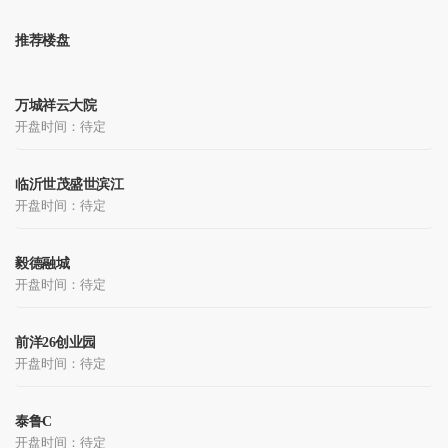
推荐楼盘
万城祥云大院
开盘时间：待定
临沂世茂盛世滨江
开盘时间：待定
毅德融城
开盘时间：待定
前洋26创业园
开盘时间：待定
泰鲁C
开盘时间：待定