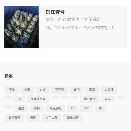
滨江壹号
标签 :
住宅
商业住宅
住宅高层
临沂市经开区沈阳路与滨河东路交汇处
标签
商业
公寓
办公
写字楼
住宅
高层
办公楼
11
商住综合体
商业住宅
4545
叠墅
洋房
商业沿街
22
1234
好
住宅高层
景区
名门央著
硒泉山居