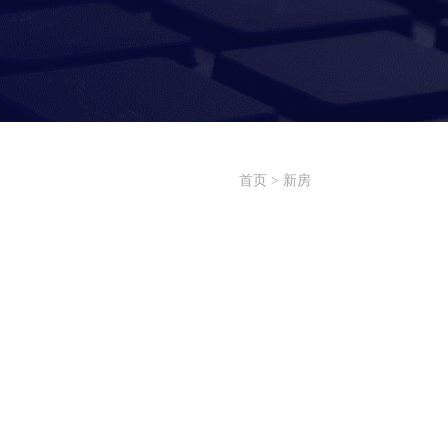
首页
>
新房